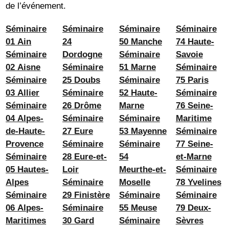
de l’événement.
Séminaire
Séminaire
Séminaire
Séminaire
01 Ain
24
50 Manche
74 Haute-
Séminaire
Dordogne
Séminaire
Savoie
02 Aisne
Séminaire
51 Marne
Séminaire
Séminaire
25 Doubs
Séminaire
75 Paris
03 Allier
Séminaire
52 Haute-
Séminaire
Séminaire
26 Drôme
Marne
76 Seine-
04 Alpes-
Séminaire
Séminaire
Maritime
de-Haute-
27 Eure
53 Mayenne
Séminaire
Provence
Séminaire
Séminaire
77 Seine-
Séminaire
28 Eure-et-
54
et-Marne
05 Hautes-
Loir
Meurthe-et-
Séminaire
Alpes
Séminaire
Moselle
78 Yvelines
Séminaire
29 Finistère
Séminaire
Séminaire
06 Alpes-
Séminaire
55 Meuse
79 Deux-
Maritimes
30 Gard
Séminaire
Sèvres