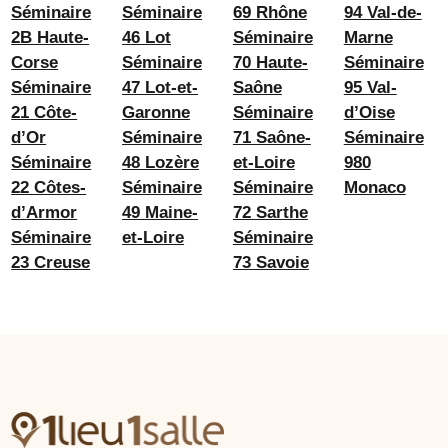
Séminaire
Séminaire
69 Rhône
94 Val-de-
2B Haute-
46 Lot
Séminaire
Marne
Corse
Séminaire
70 Haute-
Séminaire
Séminaire
47 Lot-et-
Saône
95 Val-
21 Côte-
Garonne
Séminaire
d’Oise
d’Or
Séminaire
71 Saône-
Séminaire
Séminaire
48 Lozère
et-Loire
980
22 Côtes-
Séminaire
Séminaire
Monaco
d’Armor
49 Maine-
72 Sarthe
Séminaire
et-Loire
Séminaire
23 Creuse
73 Savoie