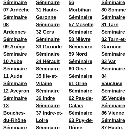
Séminaire
Séminaire
56
Séminaire
07 Ardèche
31 Haute-
Morbihan
80 Somme
Séminaire
Garonne
Séminaire
Séminaire
08
Séminaire
57 Moselle
81 Tarn
Ardennes
32 Gers
Séminaire
Séminaire
Séminaire
Séminaire
58 Nièvre
82 Tarn-et-
09 Ariège
33 Gironde
Séminaire
Garonne
Séminaire
Séminaire
59 Nord
Séminaire
10 Aube
34 Hérault
Séminaire
83 Var
Séminaire
Séminaire
60 Oise
Séminaire
11 Aude
35 Ille-et-
Séminaire
84
Séminaire
Vilaine
61 Orne
Vaucluse
12 Aveyron
Séminaire
Séminaire
Séminaire
Séminaire
36 Indre
62 Pas-de-
85 Vendée
13
Séminaire
Calais
Séminaire
Bouches-
37 Indre-et-
Séminaire
86 Vienne
du-Rhône
Loire
63 Puy-de-
Séminaire
Séminaire
Séminaire
Dôme
87 Haute-