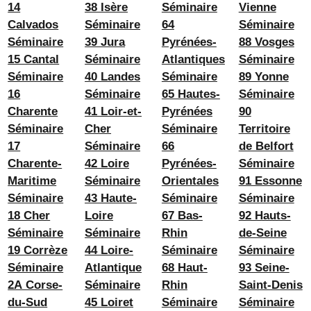
14
38 Isère
Séminaire
Vienne
Calvados
Séminaire
64
Séminaire
Séminaire
39 Jura
Pyrénées-
88 Vosges
15 Cantal
Séminaire
Atlantiques
Séminaire
Séminaire
40 Landes
Séminaire
89 Yonne
16
Séminaire
65 Hautes-
Séminaire
Charente
41 Loir-et-
Pyrénées
90
Séminaire
Cher
Séminaire
Territoire
17
Séminaire
66
de Belfort
Charente-
42 Loire
Pyrénées-
Séminaire
Maritime
Séminaire
Orientales
91 Essonne
Séminaire
43 Haute-
Séminaire
Séminaire
18 Cher
Loire
67 Bas-
92 Hauts-
Séminaire
Séminaire
Rhin
de-Seine
19 Corrèze
44 Loire-
Séminaire
Séminaire
Séminaire
Atlantique
68 Haut-
93 Seine-
2A Corse-
Séminaire
Rhin
Saint-Denis
du-Sud
45 Loiret
Séminaire
Séminaire