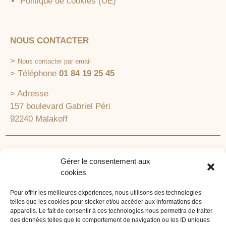
Politique de cookies (UE)
NOUS CONTACTER
>
Nous contacter par email
> Téléphone
01 84 19 25 45
> Adresse
157 boulevard Gabriel Péri
92240 Malakoff
RECHERCHEZ VOTRE LIEU DE SÉMINAIRE
Gérer le consentement aux
1lieu1salle est spécialisé dans la recherche de lieux
cookies
pour l’organisation de vos séminaires et autres
événements d'entreprise. 1lieu1salle recherche
Pour offrir les meilleures expériences, nous utilisons des technologies
telles que les cookies pour stocker et/ou accéder aux informations des
gratuitement pour vous, votre lieu de séminaire idéal :
appareils. Le fait de consentir à ces technologies nous permettra de traiter
château, domaine, hôtel, lieu atypique et dans
des données telles que le comportement de navigation ou les ID uniques