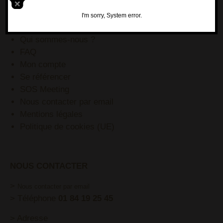
BLOG
Pinterest
I'm sorry, System error.
YouTube
Qui sommes-nous ?
FAQ
Mon compte
Se référencer
SOS Meeting
Nous contacter par email
Mentions légales
Politique de cookies (UE)
NOUS CONTACTER
>
Nous contacter par email
> Téléphone
01 84 19 25 45
> Adresse