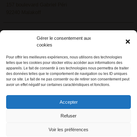
157 boulevard Gabriel Péri
92240 Malakoff
RECHERCHEZ VOTRE LIEU DE SÉMINAIRE
Gérer le consentement aux
1lieu1salle est spécialisé dans la recherche de lieux
cookies
pour l’organisation de vos séminaires et autres
événements d'entreprise. 1lieu1salle recherche
Pour offrir les meilleures expériences, nous utilisons des technologies
telles que les cookies pour stocker et/ou accéder aux informations des
gratuitement pour vous, votre lieu de séminaire idéal :
appareils. Le fait de consentir à ces technologies nous permettra de traiter
château, domaine, hôtel, lieu atypique et dans
des données telles que le comportement de navigation ou les ID uniques
l'environnement que vous souhaitez, en ville, au vert, au
sur ce site. Le fait de ne pas consentir ou de retirer son consentement peut
avoir un effet négatif sur certaines caractéristiques et fonctions.
bord d'un lac ou de la mer.
ORGANISATION DE SÉMINAIRE CLÉ EN MAIN
Accepter
1lieu1salle agence événementielle est spécialisée dans
Refuser
l'organisation de séminaires sur mesure. Tous types
d'événements d'entreprise : séminaire résidentiel,
Voir les préférences
congrès, conférence, réunion, journée d'étude, soirée de