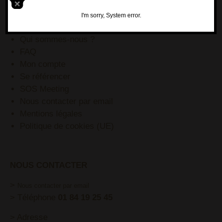
BLOG
Pinterest
I'm sorry, System error.
YouTube
Qui sommes-nous ?
FAQ
Mon compte
Se référencer
SOS Meeting
Nous contacter par email
Mentions légales
Politique de cookies (UE)
NOUS CONTACTER
>
Nous contacter par email
> Téléphone
01 84 19 25 45
> Adresse