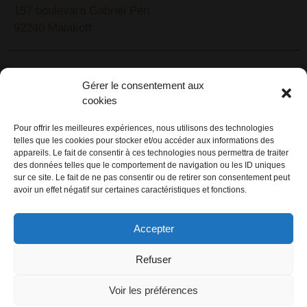
157 boulevard Gabriel Péri
92240 Malakoff
RECHERCHEZ VOTRE LIEU DE SÉMINAIRE
Gérer le consentement aux
1lieu1salle est spécialisé dans la recherche de lieux
cookies
pour l’organisation de vos séminaires et autres
événements d'entreprise. 1lieu1salle recherche
Pour offrir les meilleures expériences, nous utilisons des technologies
telles que les cookies pour stocker et/ou accéder aux informations des
gratuitement pour vous, votre lieu de séminaire idéal :
appareils. Le fait de consentir à ces technologies nous permettra de traiter
château, domaine, hôtel, lieu atypique et dans
des données telles que le comportement de navigation ou les ID uniques
l'environnement que vous souhaitez, en ville, au vert, au
sur ce site. Le fait de ne pas consentir ou de retirer son consentement peut
avoir un effet négatif sur certaines caractéristiques et fonctions.
bord d'un lac ou de la mer.
ORGANISATION DE SÉMINAIRE CLÉ EN MAIN
Accepter
1lieu1salle agence événementielle est spécialisée dans
Refuser
l'organisation de séminaires sur mesure. Tous types
d'événements d'entreprise : séminaire résidentiel,
Voir les préférences
congrès, conférence, réunion, journée d'étude, soirée de