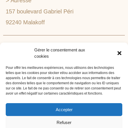
> Adresse
157 boulevard Gabriel Péri
92240 Malakoff
RECHERCHEZ VOTRE LIEU DE SÉMINAIRE
Gérer le consentement aux
1lieu1salle est spécialisé dans la recherche de lieux
cookies
pour l’organisation de vos séminaires et autres
événements d'entreprise. 1lieu1salle recherche
Pour offrir les meilleures expériences, nous utilisons des technologies
telles que les cookies pour stocker et/ou accéder aux informations des
gratuitement pour vous, votre lieu de séminaire idéal :
appareils. Le fait de consentir à ces technologies nous permettra de traiter
château, domaine, hôtel, lieu atypique et dans
des données telles que le comportement de navigation ou les ID uniques
sur ce site. Le fait de ne pas consentir ou de retirer son consentement peut
l'environnement que vous souhaitez, en ville, au vert, au
avoir un effet négatif sur certaines caractéristiques et fonctions.
bord d'un lac ou de la mer.
ORGANISATION DE SÉMINAIRE CLÉ EN MAIN
Accepter
1lieu1salle agence événementielle est spécialisée dans
Refuser
l'organisation de séminaires sur mesure. Tous types