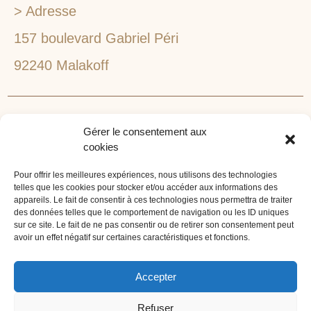
> Adresse
157 boulevard Gabriel Péri
92240 Malakoff
RECHERCHEZ VOTRE LIEU DE SÉMINAIRE
Gérer le consentement aux
1lieu1salle est spécialisé dans la recherche de lieux
cookies
pour l’organisation de vos séminaires et autres
événements d'entreprise. 1lieu1salle recherche
Pour offrir les meilleures expériences, nous utilisons des technologies
telles que les cookies pour stocker et/ou accéder aux informations des
gratuitement pour vous, votre lieu de séminaire idéal :
appareils. Le fait de consentir à ces technologies nous permettra de traiter
château, domaine, hôtel, lieu atypique et dans
des données telles que le comportement de navigation ou les ID uniques
sur ce site. Le fait de ne pas consentir ou de retirer son consentement peut
l'environnement que vous souhaitez, en ville, au vert, au
avoir un effet négatif sur certaines caractéristiques et fonctions.
bord d'un lac ou de la mer.
ORGANISATION DE SÉMINAIRE CLÉ EN MAIN
Accepter
1lieu1salle agence événementielle est spécialisée dans
Refuser
l'organisation de séminaires sur mesure. Tous types