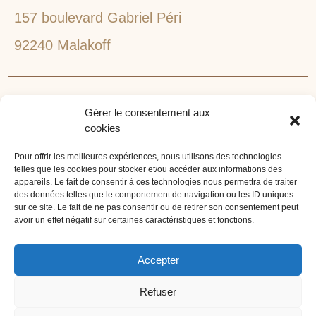
157 boulevard Gabriel Péri
92240 Malakoff
RECHERCHEZ VOTRE LIEU DE SÉMINAIRE
Gérer le consentement aux
1lieu1salle est spécialisé dans la recherche de lieux
cookies
pour l’organisation de vos séminaires et autres
événements d'entreprise. 1lieu1salle recherche
Pour offrir les meilleures expériences, nous utilisons des technologies
telles que les cookies pour stocker et/ou accéder aux informations des
gratuitement pour vous, votre lieu de séminaire idéal :
appareils. Le fait de consentir à ces technologies nous permettra de traiter
château, domaine, hôtel, lieu atypique et dans
des données telles que le comportement de navigation ou les ID uniques
sur ce site. Le fait de ne pas consentir ou de retirer son consentement peut
l'environnement que vous souhaitez, en ville, au vert, au
avoir un effet négatif sur certaines caractéristiques et fonctions.
bord d'un lac ou de la mer.
ORGANISATION DE SÉMINAIRE CLÉ EN MAIN
Accepter
1lieu1salle agence événementielle est spécialisée dans
Refuser
l'organisation de séminaires sur mesure. Tous types
d'événements d'entreprise : séminaire résidentiel,