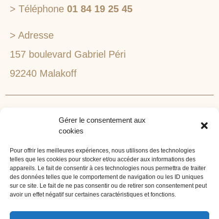
> Téléphone
01 84 19 25 45
> Adresse
157 boulevard Gabriel Péri
92240 Malakoff
RECHERCHEZ VOTRE LIEU DE SÉMINAIRE
Gérer le consentement aux
1lieu1salle est spécialisé dans la recherche de lieux
cookies
pour l’organisation de vos séminaires et autres
événements d'entreprise. 1lieu1salle recherche
Pour offrir les meilleures expériences, nous utilisons des technologies
telles que les cookies pour stocker et/ou accéder aux informations des
gratuitement pour vous, votre lieu de séminaire idéal :
appareils. Le fait de consentir à ces technologies nous permettra de traiter
château, domaine, hôtel, lieu atypique et dans
des données telles que le comportement de navigation ou les ID uniques
sur ce site. Le fait de ne pas consentir ou de retirer son consentement peut
l'environnement que vous souhaitez, en ville, au vert, au
avoir un effet négatif sur certaines caractéristiques et fonctions.
bord d'un lac ou de la mer.