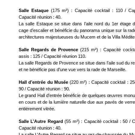
Salle Estaque
(175 m²) : Capacité cocktail : 110 / Cap
Capacité réunion : 40.
La salle Estaque se situe dans l’aile nord du 1er étage
cage d’escalier et bénéficie du panorama unique sur la rad
architectures majestueuses du Mucem et de la Villa Médite
Salle Regards de Provence
(215 m²) : Capacité cocktai
assis : 125 / Capacité réunion 110.
La salle Regards de Provence se situe dans l’aile sud du
et ne bénéficie pas d’une vue vers la rade de Marseille.
Hall d’entrée du Musée
(220 m²) : Capacité cocktail : 25
90 / Capacité réunion : 90.
Le grand Hall d’entrée bénéficie de quelques œuvres mon
en cours et de la lumière naturelle due aux pavés de verre
entièrement vitrée.
Salle L’Autre Regard
(55 m²) : Capacité cocktail : 50 / C
Capacité réunion : 40.
La salle L’Autre Regard se situe au rez-de-chaussée du Musé