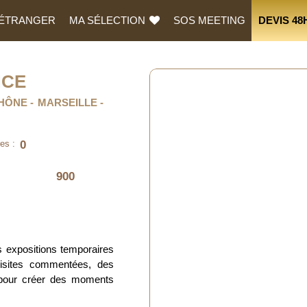
L’ÉTRANGER
MA SÉLECTION
SOS MEETING
DEVIS 48
NCE
HÔNE
MARSEILLE
0
es :
900
 expositions temporaires
visites commentées, des
, pour créer des moments