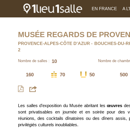
EN FRANCE
A 
MUSÉE REGARDS DE PROVE
PROVENCE-ALPES-CÔTE D'AZUR
BOUCHES-DU-R
2
10
Nombre de salles :
Nombre de chambr
160
70
50
500
Les salles d’exposition du Musée abritant les
œuvres
des
sont privatisables en journée et en soirée pour des 
réunions, des cocktails dînatoires ou des dîners assis
privilégiés culturels inoubliables.