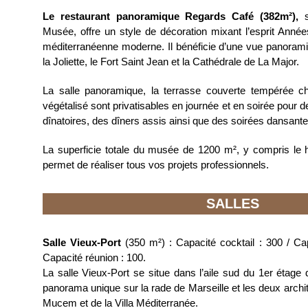
Le restaurant panoramique Regards Café (382m²),
s
Musée, offre un style de décoration mixant l’esprit Ann
méditerranéenne moderne. Il bénéficie d’une vue panoramiq
la Joliette, le Fort Saint Jean et la Cathédrale de La Major.
La salle panoramique, la terrasse couverte tempérée cha
végétalisé sont privatisables en journée et en soirée pour d
dînatoires, des dîners assis ainsi que des soirées dansante
La superficie totale du musée de 1200 m², y compris le 
permet de réaliser tous vos projets professionnels.
SALLES
Salle Vieux-Port
(350 m²) : Capacité cocktail : 300 / Cap
Capacité réunion : 100.
La salle Vieux-Port se situe dans l’aile sud du 1er étage
panorama unique sur la rade de Marseille et les deux arch
Mucem et de la Villa Méditerranée.