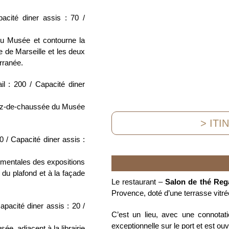
acité diner assis : 70 /
 du Musée et contourne la
e de Marseille et les deux
rranée.
l : 200 / Capacité diner
 rez-de-chaussée du Musée
> ITI
0 / Capacité diner assis :
umentales des expositions
 du plafond et à la façade
Le restaurant –
Salon de thé Reg
Provence, doté d’une terrasse vitrée
apacité diner assis : 20 /
C’est un lieu, avec une connotati
exceptionnelle sur le port et est o
e, adjacent à la librairie