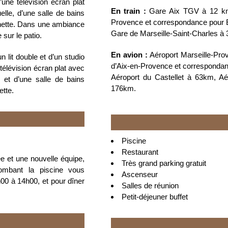
une télévision écran plat
En train :
Gare Aix TGV à 12 km p
uelle, d’une salle de bains
Provence et correspondance pour E
enette. Dans une ambiance
Gare de Marseille-Saint-Charles à
sur le patio.
En avion :
Aéroport Marseille-Prov
 lit double et d’un studio
d’Aix-en-Provence et correspondan
télévision écran plat avec
Aéroport du Castellet à 63km, A
le et d’une salle de bains
176km.
ette.
Piscine
Restaurant
e et une nouvelle équipe,
Très grand parking gratuit
ombant la piscine vous
Ascenseur
00 à 14h00, et pour dîner
Salles de réunion
Petit-déjeuner buffet