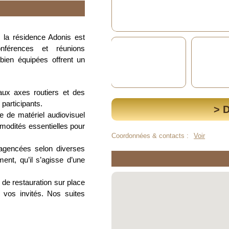
 la résidence Adonis est
onférences et réunions
bien équipées offrent un
.
aux axes routiers et des
 participants.
> 
e de matériel audiovisuel
modités essentielles pour
Coordonnées & contacts :
Voir
 agencées selon diverses
ent, qu’il s’agisse d’une
 de restauration sur place
 vos invités. Nos suites