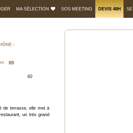
NGER
MA SÉLECTION
SOS MEETING
DEVIS 48H
SE
HÔNE
89
es :
40
é de terrasse, elle met à
restaurant
, un très grand