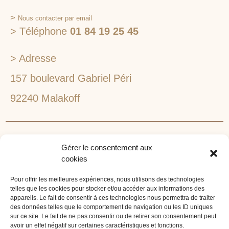
>
Nous contacter par email
> Téléphone
01 84 19 25 45
> Adresse
157 boulevard Gabriel Péri
92240 Malakoff
RECHERCHEZ VOTRE LIEU DE SÉMINAIRE
Gérer le consentement aux
1lieu1salle est spécialisé dans la recherche de lieux
cookies
pour l’organisation de vos séminaires et autres
événements d'entreprise. 1lieu1salle recherche
Pour offrir les meilleures expériences, nous utilisons des technologies
telles que les cookies pour stocker et/ou accéder aux informations des
gratuitement pour vous, votre lieu de séminaire idéal :
appareils. Le fait de consentir à ces technologies nous permettra de traiter
château, domaine, hôtel, lieu atypique et dans
des données telles que le comportement de navigation ou les ID uniques
l'environnement que vous souhaitez, en ville, au vert, au
sur ce site. Le fait de ne pas consentir ou de retirer son consentement peut
avoir un effet négatif sur certaines caractéristiques et fonctions.