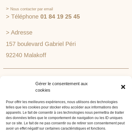
>
Nous contacter par email
> Téléphone
01 84 19 25 45
> Adresse
157 boulevard Gabriel Péri
92240 Malakoff
RECHERCHEZ VOTRE LIEU DE SÉMINAIRE
Gérer le consentement aux
1lieu1salle est spécialisé dans la recherche de lieux
cookies
pour l’organisation de vos séminaires et autres
événements d'entreprise. 1lieu1salle recherche
Pour offrir les meilleures expériences, nous utilisons des technologies
telles que les cookies pour stocker et/ou accéder aux informations des
gratuitement pour vous, votre lieu de séminaire idéal :
appareils. Le fait de consentir à ces technologies nous permettra de traiter
château, domaine, hôtel, lieu atypique et dans
des données telles que le comportement de navigation ou les ID uniques
sur ce site. Le fait de ne pas consentir ou de retirer son consentement peut
l'environnement que vous souhaitez, en ville, au vert, au
avoir un effet négatif sur certaines caractéristiques et fonctions.
bord d'un lac ou de la mer.