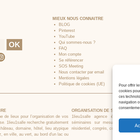
MIEUX NOUS CONNAITRE
BLOG
Pinterest
YouTube
Qui sommes-nous ?
FAQ
Mon compte
Se référencer
SOS Meeting
Nous contacter par email
Mentions légales
Politique de cookies (UE)
Pour offrir 
cookies pour
ces technolo
navigation ou
consentement
IRE
ORGANISATION DE SÉMINAIRE CL
he de lieux pour l’organisation de vos
1lieu1salle agence événementielle
se. 1lieu1salle recherche gratuitement
séminaires sur mesure. Tous types
Ac
château, domaine, hôtel, lieu atypique
résidentiel, congrès, conférence, réuni
 en ville, au vert, au bord d'un lac ou