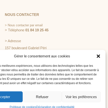
NOUS CONTACTER
>
Nous contacter par email
> Téléphone
01 84 19 25 45
> Adresse
157 boulevard Gabriel Péri
92240 Malakoff
Gérer le consentement aux cookies
les meilleures expériences, nous utilisons des technologies telles que les
 stocker et/ou accéder aux informations des appareils. Le fait de consentir à
gies nous permettra de traiter des données telles que le comportement de
 les ID uniques sur ce site. Le fait de ne pas consentir ou de retirer son
 peut avoir un effet négatif sur certaines caractéristiques et fonctions.
É EN MAIN
 est spécialisée dans l'organisation de
 d'événements d'entreprise : séminaire
cepter
Refuser
Voir les préférences
on, journée d'étude, soirée de gala...
Politique de cookies
Déclaration de confidentialité