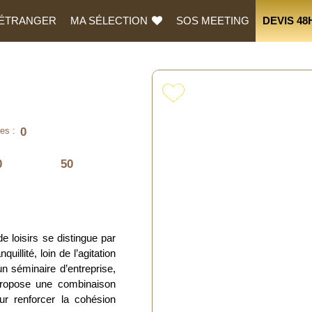
L’ÉTRANGER
MA SÉLECTION
SOS MEETING
DEVIS 48
0
es :
0
50
e loisirs se distingue par
uillité, loin de l’agitation
n séminaire d’entreprise,
propose une combinaison
our renforcer la cohésion