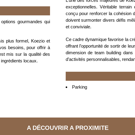
L’une des forces majeures de Koezi
exceptionnelles. Véritable terrai
conçu pour renforcer la cohésion d’
doivent surmonter divers défis mêl
s options gourmandes qui
et conviviale.
Ce cadre dynamique favorise la créa
is plus formel, Koezio et
offrant l’opportunité de sortir de le
s besoins, pour offrir à
dimension de team building dans 
est mis sur la qualité des
d’activités personnalisables, rend
 ingrédients locaux.
Parking
A DÉCOUVRIR A PROXIMITE