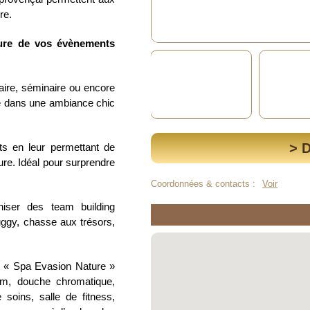
re.
sure de vos évènements
faire, séminaire ou encore
ue dans une ambiance chic
> 
ts en leur permettant de
ture. Idéal pour surprendre
Coordonnées & contacts :
Voir
niser des team building
uggy, chasse aux trésors,
 du « Spa Evasion Nature »
am, douche chromatique,
 soins, salle de fitness,