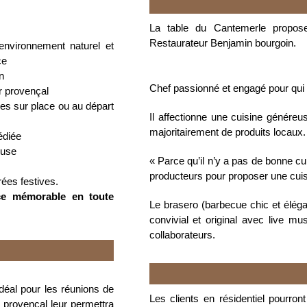
La table du Cantemerle propos
Restaurateur Benjamin bourgoin.
nvironnement naturel et
ce
n
Chef passionné et engagé pour qui 
r provençal
les sur place ou au départ
Il affectionne une cuisine génére
majoritairement de produits locaux.
édiée
euse
« Parce qu’il n’y a pas de bonne cu
producteurs pour proposer une cuis
rées festives.
nce mémorable en toute
Le brasero (barbecue chic et éléga
convivial et original avec live m
collaborateurs.
idéal pour les réunions de
Les clients en résidentiel pourron
 provençal leur permettra