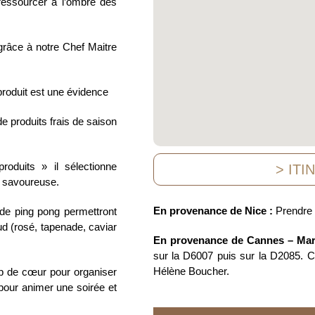
ressourcer à l’ombre des
râce à notre Chef Maitre
produit est une évidence
e produits frais de saison
oduits » il sélectionne
> ITI
e savoureuse.
En provenance de Nice :
Prendre 
 de ping pong permettront
sud (rosé, tapenade, caviar
En provenance de Cannes – Mars
sur la D6007 puis sur la D2085. C
Hélène Boucher.
up de cœur pour organiser
pour animer une soirée et