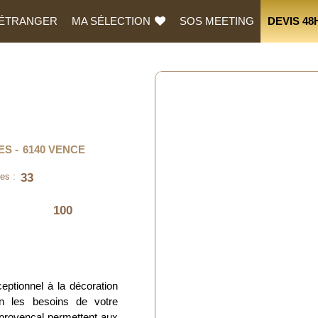
L’ÉTRANGER
MA SÉLECTION
SOS MEETING
DEVIS 48
ES
6140 VENCE
33
es :
100
eptionnel à la décoration
n les besoins de votre
 provençal permettent aux