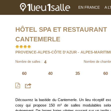
EN FRANCE
A 
HÔTEL SPA ET RESTAURANT
CANTEMERLE
PROVENCE-ALPES-CÔTE D'AZUR
ALPES-MARITIM
4
Nombre de salles :
Nombre de chambr
60
40
35
60
Découvrez la bastide du Cantemerle. Un lieu réceptif exc
cosy qui propose 150 m² de salles modulables selo
évènement. De larges baies vitrées ouvrant sur un jardin