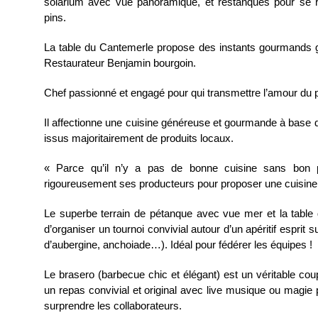
solarium avec vue panoramique, et restanques pour se 
pins.
La table du Cantemerle propose des instants gourmands g
Restaurateur Benjamin bourgoin.
Chef passionné et engagé pour qui transmettre l’amour du 
Il affectionne une cuisine généreuse et gourmande à base d
issus majoritairement de produits locaux.
« Parce qu’il n’y a pas de bonne cuisine sans bon pr
rigoureusement ses producteurs pour proposer une cuisin
Le superbe terrain de pétanque avec vue mer et la table
d’organiser un tournoi convivial autour d’un apéritif esprit 
d’aubergine, anchoiade…). Idéal pour fédérer les équipes !
Le brasero (barbecue chic et élégant) est un véritable co
un repas convivial et original avec live musique ou magie 
surprendre les collaborateurs.