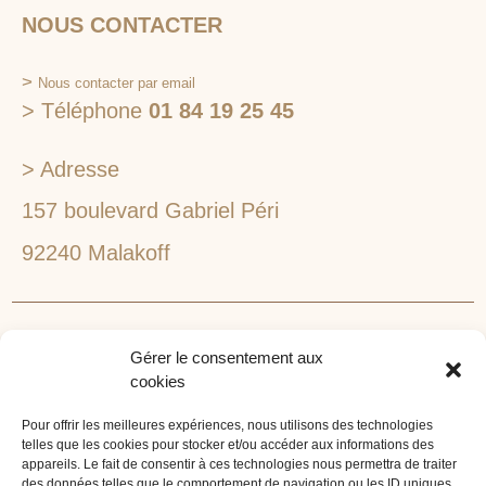
NOUS CONTACTER
>
Nous contacter par email
> Téléphone
01 84 19 25 45
> Adresse
157 boulevard Gabriel Péri
92240 Malakoff
RECHERCHEZ VOTRE LIEU DE SÉMINAIRE
Gérer le consentement aux
1lieu1salle est spécialisé dans la recherche de lieux
cookies
pour l’organisation de vos séminaires et autres
événements d'entreprise. 1lieu1salle recherche
Pour offrir les meilleures expériences, nous utilisons des technologies
telles que les cookies pour stocker et/ou accéder aux informations des
gratuitement pour vous, votre lieu de séminaire idéal :
appareils. Le fait de consentir à ces technologies nous permettra de traiter
château, domaine, hôtel, lieu atypique et dans
des données telles que le comportement de navigation ou les ID uniques