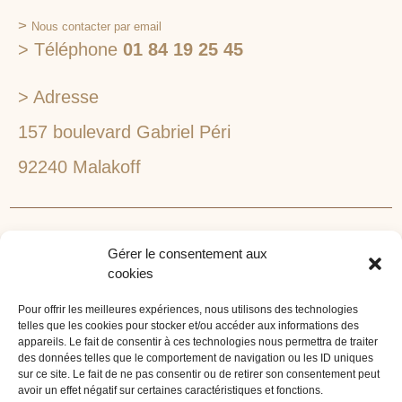
>
Nous contacter par email
> Téléphone
01 84 19 25 45
> Adresse
157 boulevard Gabriel Péri
92240 Malakoff
RECHERCHEZ VOTRE LIEU DE SÉMINAIRE
Gérer le consentement aux
1lieu1salle est spécialisé dans la recherche de lieux
cookies
pour l’organisation de vos séminaires et autres
événements d'entreprise. 1lieu1salle recherche
Pour offrir les meilleures expériences, nous utilisons des technologies
telles que les cookies pour stocker et/ou accéder aux informations des
gratuitement pour vous, votre lieu de séminaire idéal :
appareils. Le fait de consentir à ces technologies nous permettra de traiter
château, domaine, hôtel, lieu atypique et dans
des données telles que le comportement de navigation ou les ID uniques
l'environnement que vous souhaitez, en ville, au vert, au
sur ce site. Le fait de ne pas consentir ou de retirer son consentement peut
avoir un effet négatif sur certaines caractéristiques et fonctions.
bord d'un lac ou de la mer.