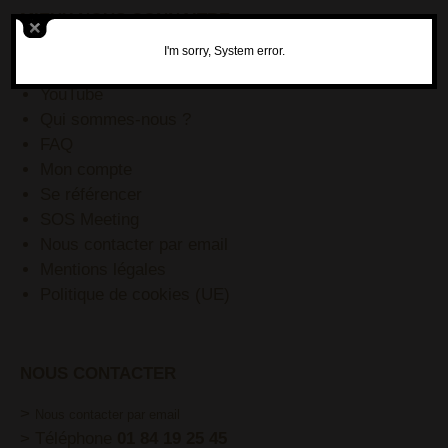
MIEUX NOUS CONNAITRE
BLOG
I'm sorry, System error.
Pinterest
YouTube
Qui sommes-nous ?
FAQ
Mon compte
Se référencer
SOS Meeting
Nous contacter par email
Mentions légales
Politique de cookies (UE)
NOUS CONTACTER
>
Nous contacter par email
> Téléphone
01 84 19 25 45