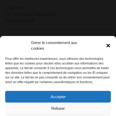
> Adresse
157 boulevard Gabriel Péri
92240 Malakoff
RECHERCHEZ VOTRE LIEU DE SÉMINAIRE
Gérer le consentement aux
1lieu1salle est spécialisé dans la recherche de lieux
cookies
pour l’organisation de vos séminaires et autres
événements d'entreprise. 1lieu1salle recherche
Pour offrir les meilleures expériences, nous utilisons des technologies
telles que les cookies pour stocker et/ou accéder aux informations des
gratuitement pour vous, votre lieu de séminaire idéal :
appareils. Le fait de consentir à ces technologies nous permettra de traiter
château, domaine, hôtel, lieu atypique et dans
des données telles que le comportement de navigation ou les ID uniques
l'environnement que vous souhaitez, en ville, au vert, au
sur ce site. Le fait de ne pas consentir ou de retirer son consentement peut
avoir un effet négatif sur certaines caractéristiques et fonctions.
bord d'un lac ou de la mer.
ORGANISATION DE SÉMINAIRE CLÉ EN MAIN
Accepter
1lieu1salle agence événementielle est spécialisée dans
Refuser
l'organisation de séminaires sur mesure. Tous types
d'événements d'entreprise : séminaire résidentiel,