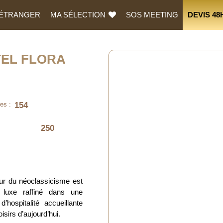
L’ÉTRANGER
MA SÉLECTION
SOS MEETING
DEVIS 48
EL FLORA
154
es :
250
eur du néoclassicisme est
 luxe raffiné dans une
hospitalité accueillante
isirs d’aujourd’hui.