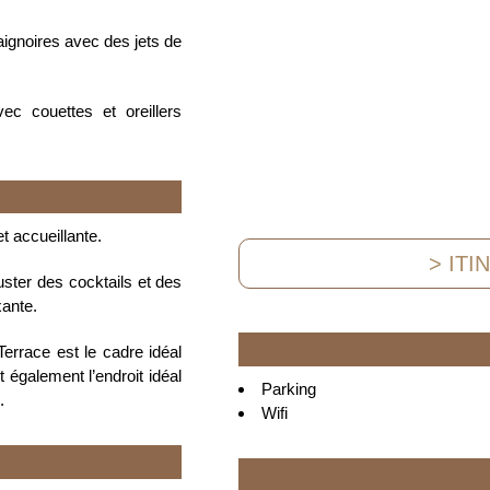
aignoires avec des jets de
ec couettes et oreillers
 accueillante.
> ITI
guster des cocktails et des
xante.
Terrace est le cadre idéal
 également l’endroit idéal
Parking
.
Wifi