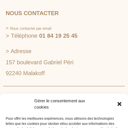
NOUS CONTACTER
>
Nous contacter par email
> Téléphone
01 84 19 25 45
> Adresse
157 boulevard Gabriel Péri
92240 Malakoff
RECHERCHEZ VOTRE LIEU DE SÉMINAIRE
Gérer le consentement aux
1lieu1salle est spécialisé dans la recherche de lieux
cookies
pour l’organisation de vos séminaires et autres
événements d'entreprise. 1lieu1salle recherche
Pour offrir les meilleures expériences, nous utilisons des technologies
telles que les cookies pour stocker et/ou accéder aux informations des
gratuitement pour vous, votre lieu de séminaire idéal :