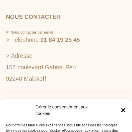
NOUS CONTACTER
>
Nous contacter par email
> Téléphone
01 84 19 25 45
> Adresse
157 boulevard Gabriel Péri
92240 Malakoff
RECHERCHEZ VOTRE LIEU DE SÉMINAIRE
Gérer le consentement aux
1lieu1salle est spécialisé dans la recherche de lieux
cookies
pour l’organisation de vos séminaires et autres
événements d'entreprise. 1lieu1salle recherche
Pour offrir les meilleures expériences, nous utilisons des technologies
telles que les cookies pour stocker et/ou accéder aux informations des