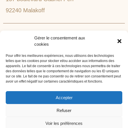
92240 Malakoff
RECHERCHEZ VOTRE LIEU DE SÉMINAIRE
Gérer le consentement aux
1lieu1salle est spécialisé dans la recherche de lieux
cookies
pour l’organisation de vos séminaires et autres
événements d'entreprise. 1lieu1salle recherche
Pour offrir les meilleures expériences, nous utilisons des technologies
telles que les cookies pour stocker et/ou accéder aux informations des
gratuitement pour vous, votre lieu de séminaire idéal :
appareils. Le fait de consentir à ces technologies nous permettra de traiter
château, domaine, hôtel, lieu atypique et dans
des données telles que le comportement de navigation ou les ID uniques
l'environnement que vous souhaitez, en ville, au vert, au
sur ce site. Le fait de ne pas consentir ou de retirer son consentement peut
avoir un effet négatif sur certaines caractéristiques et fonctions.
bord d'un lac ou de la mer.
ORGANISATION DE SÉMINAIRE CLÉ EN MAIN
Accepter
1lieu1salle agence événementielle est spécialisée dans
Refuser
l'organisation de séminaires sur mesure. Tous types
d'événements d'entreprise : séminaire résidentiel,
Voir les préférences
congrès, conférence, réunion, journée d'étude, soirée de