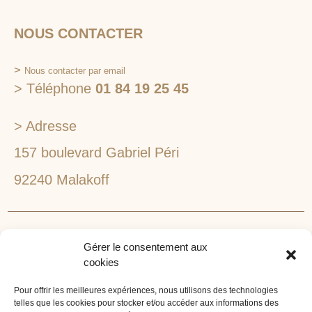
NOUS CONTACTER
>
Nous contacter par email
> Téléphone
01 84 19 25 45
> Adresse
157 boulevard Gabriel Péri
92240 Malakoff
RECHERCHEZ VOTRE LIEU DE SÉMINAIRE
Gérer le consentement aux
1lieu1salle est spécialisé dans la recherche de lieux
cookies
pour l’organisation de vos séminaires et autres
événements d'entreprise. 1lieu1salle recherche
Pour offrir les meilleures expériences, nous utilisons des technologies
telles que les cookies pour stocker et/ou accéder aux informations des
gratuitement pour vous, votre lieu de séminaire idéal :