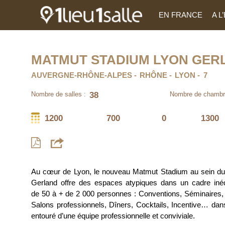
EN FRANCE
A 
MATMUT STADIUM LYON GER
AUVERGNE-RHÔNE-ALPES
RHÔNE
LYON
7
38
Nombre de salles :
Nombre de chambr
1200
700
0
1300
Au cœur de Lyon, le nouveau Matmut Stadium au sein du
Gerland offre des espaces atypiques dans un cadre iné
de 50 à + de 2 000 personnes : Conventions, Séminaires,
Salons professionnels, Dîners, Cocktails, Incentive… dans 
entouré d’une équipe professionnelle et conviviale.