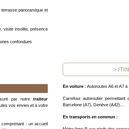
e terrasse panoramique et
, visite insolite, présence
gories confondues
> ITI
En voiture :
Autoroutes A6 et A7 à
Carrefour autoroutier permettant 
ssuré par notre
traiteur
Barcelone (A7), Genève (A42)…
utes vos envies et à votre
En transports en commun :
 comprenant : un accueil
Métro ligne B aux pieds des espac