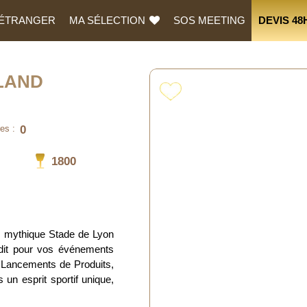
L’ÉTRANGER
MA SÉLECTION
SOS MEETING
DEVIS 48
LAND
0
es :
1800
 mythique Stade de Lyon
dit pour vos événements
 Lancements de Produits,
un esprit sportif unique,