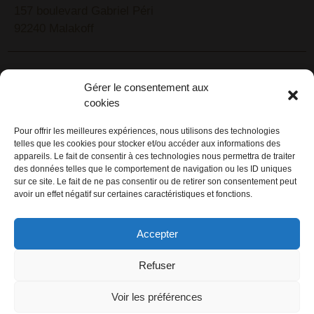
157 boulevard Gabriel Péri
92240 Malakoff
RECHERCHEZ VOTRE LIEU DE SÉMINAIRE
Gérer le consentement aux
1lieu1salle est spécialisé dans la recherche de lieux
cookies
pour l’organisation de vos séminaires et autres
événements d'entreprise. 1lieu1salle recherche
Pour offrir les meilleures expériences, nous utilisons des technologies
telles que les cookies pour stocker et/ou accéder aux informations des
gratuitement pour vous, votre lieu de séminaire idéal :
appareils. Le fait de consentir à ces technologies nous permettra de traiter
château, domaine, hôtel, lieu atypique et dans
des données telles que le comportement de navigation ou les ID uniques
l'environnement que vous souhaitez, en ville, au vert, au
sur ce site. Le fait de ne pas consentir ou de retirer son consentement peut
avoir un effet négatif sur certaines caractéristiques et fonctions.
bord d'un lac ou de la mer.
ORGANISATION DE SÉMINAIRE CLÉ EN MAIN
Accepter
1lieu1salle agence événementielle est spécialisée dans
Refuser
l'organisation de séminaires sur mesure. Tous types
d'événements d'entreprise : séminaire résidentiel,
Voir les préférences
congrès, conférence, réunion, journée d'étude, soirée de