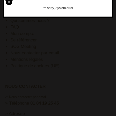
BLOG
Pinterest
I'm sorry, System error.
YouTube
Qui sommes-nous ?
FAQ
Mon compte
Se référencer
SOS Meeting
Nous contacter par email
Mentions légales
Politique de cookies (UE)
NOUS CONTACTER
>
Nous contacter par email
> Téléphone
01 84 19 25 45
> Adresse