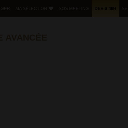
NGER
MA SÉLECTION
SOS MEETING
DEVIS 48H
SE
E AVANCÉE