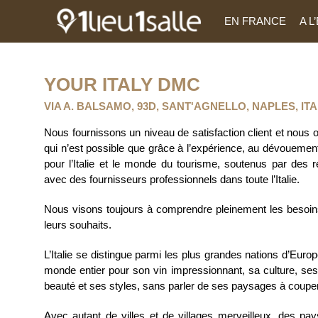
EN FRANCE
A 
YOUR ITALY DMC
VIA A. BALSAMO, 93D, SANT'AGNELLO, NAPLES, ITA
Nous fournissons un niveau de satisfaction client et nous 
qui n’est possible que grâce à l’expérience, au dévouemen
pour l’Italie et le monde du tourisme, soutenus par des re
avec des fournisseurs professionnels dans toute l’Italie.
Nous visons toujours à comprendre pleinement les besoins 
leurs souhaits.
L’Italie se distingue parmi les plus grandes nations d’Euro
monde entier pour son vin impressionnant, sa culture, ses
beauté et ses styles, sans parler de ses paysages à couper 
Avec autant de villes et de villages merveilleux, des pa