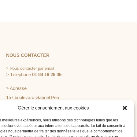
NOUS CONTACTER
>
Nous contacter par email
> Téléphone
01 84 19 25 45
> Adresse
157 boulevard Gabriel Péri
92240 Malakoff
Gérer le consentement aux cookies
les meilleures expériences, nous utilisons des technologies telles que les
 stocker et/ou accéder aux informations des appareils. Le fait de consentir à
gies nous permettra de traiter des données telles que le comportement de
 les ID uniques sur ce site. Le fait de ne pas consentir ou de retirer son