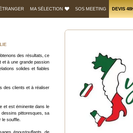
L’ÉTRANGER
MA SÉLECTION
SOS MEETING
DEVIS 48
LIE
obtenons des résultats, ce
t et à une grande passion
lations solides et fiables
des clients et à réaliser
pe et est éminente dans le
 dessins pittoresques, sa
le souffle.
ysages époustouflants, de