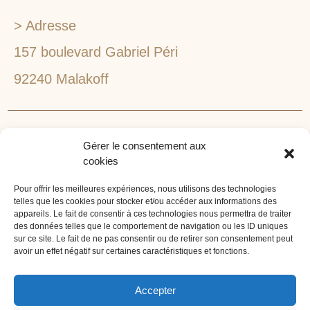
> Adresse
157 boulevard Gabriel Péri
92240 Malakoff
RECHERCHEZ VOTRE LIEU DE SÉMINAIRE
Gérer le consentement aux
1lieu1salle est spécialisé dans la recherche de lieux
cookies
pour l’organisation de vos séminaires et autres
événements d'entreprise. 1lieu1salle recherche
Pour offrir les meilleures expériences, nous utilisons des technologies
telles que les cookies pour stocker et/ou accéder aux informations des
gratuitement pour vous, votre lieu de séminaire idéal :
appareils. Le fait de consentir à ces technologies nous permettra de traiter
château, domaine, hôtel, lieu atypique et dans
des données telles que le comportement de navigation ou les ID uniques
l'environnement que vous souhaitez, en ville, au vert, au
sur ce site. Le fait de ne pas consentir ou de retirer son consentement peut
avoir un effet négatif sur certaines caractéristiques et fonctions.
bord d'un lac ou de la mer.
ORGANISATION DE SÉMINAIRE CLÉ EN MAIN
Accepter
1lieu1salle agence événementielle est spécialisée dans