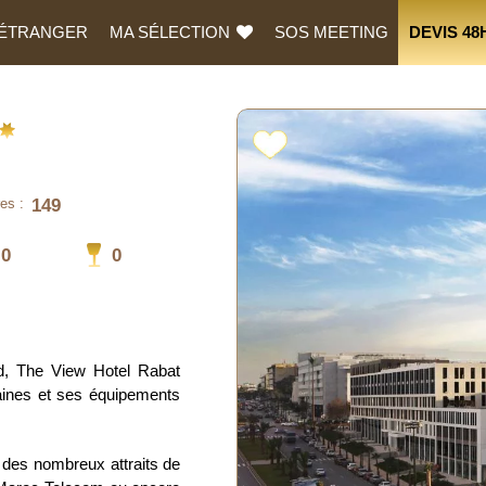
L’ÉTRANGER
MA SÉLECTION
SOS MEETING
DEVIS 48
149
es :
0
0
ad, The View Hotel Rabat
baines et ses équipements
er des nombreux attraits de