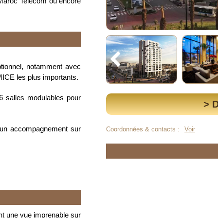
e Maroc Telecom ou encore
tionnel, notamment avec
ICE les plus importants.
6 salles modulables pour
> 
r un accompagnement sur
Coordonnées & contacts :
Voir
nt une vue imprenable sur