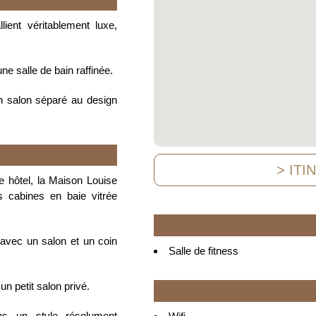
ient véritablement luxe,
ne salle de bain raffinée.
un salon séparé au design
> ITI
e hôtel, la Maison Louise
s cabines en baie vitrée
avec un salon et un coin
Salle de fitness
un petit salon privé.
s un style résolument