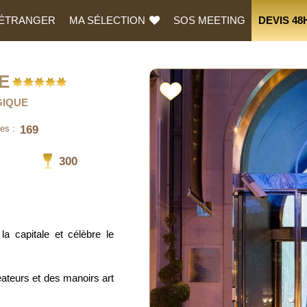
L’ÉTRANGER
MA SÉLECTION
SOS MEETING
DEVIS 48
E
GIQUE
169
es :
300
la capitale et célèbre le
ateurs et des manoirs art