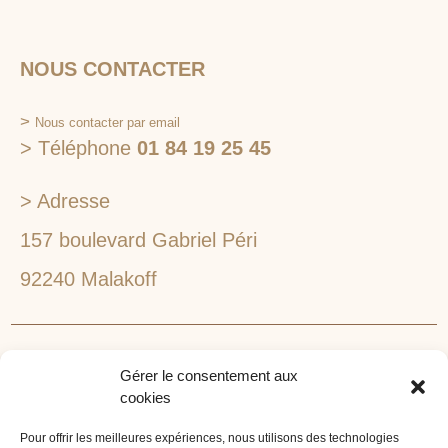
NOUS CONTACTER
>
Nous contacter par email
> Téléphone
01 84 19 25 45
> Adresse
157 boulevard Gabriel Péri
92240 Malakoff
RECHERCHEZ VOTRE LIEU DE SÉMINAIRE
Gérer le consentement aux
1lieu1salle est spécialisé dans la recherche de lieux
cookies
pour l’organisation de vos séminaires et autres
événements d'entreprise. 1lieu1salle recherche
Pour offrir les meilleures expériences, nous utilisons des technologies