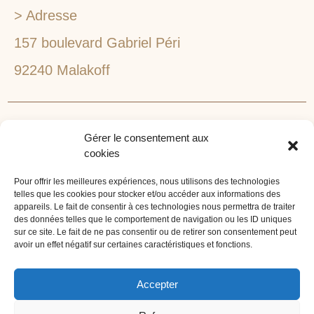
> Adresse
157 boulevard Gabriel Péri
92240 Malakoff
RECHERCHEZ VOTRE LIEU DE SÉMINAIRE
Gérer le consentement aux
1lieu1salle est spécialisé dans la recherche de lieux
cookies
pour l’organisation de vos séminaires et autres
événements d'entreprise. 1lieu1salle recherche
Pour offrir les meilleures expériences, nous utilisons des technologies
telles que les cookies pour stocker et/ou accéder aux informations des
gratuitement pour vous, votre lieu de séminaire idéal :
appareils. Le fait de consentir à ces technologies nous permettra de traiter
château, domaine, hôtel, lieu atypique et dans
des données telles que le comportement de navigation ou les ID uniques
l'environnement que vous souhaitez, en ville, au vert, au
sur ce site. Le fait de ne pas consentir ou de retirer son consentement peut
avoir un effet négatif sur certaines caractéristiques et fonctions.
bord d'un lac ou de la mer.
ORGANISATION DE SÉMINAIRE CLÉ EN MAIN
Accepter
1lieu1salle agence événementielle est spécialisée dans