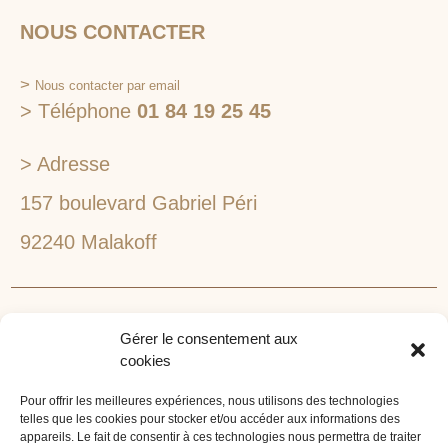
NOUS CONTACTER
>
Nous contacter par email
> Téléphone
01 84 19 25 45
> Adresse
157 boulevard Gabriel Péri
92240 Malakoff
RECHERCHEZ VOTRE LIEU DE SÉMINAIRE
Gérer le consentement aux
1lieu1salle est spécialisé dans la recherche de lieux
cookies
pour l’organisation de vos séminaires et autres
événements d'entreprise. 1lieu1salle recherche
Pour offrir les meilleures expériences, nous utilisons des technologies
telles que les cookies pour stocker et/ou accéder aux informations des
gratuitement pour vous, votre lieu de séminaire idéal :
appareils. Le fait de consentir à ces technologies nous permettra de traiter