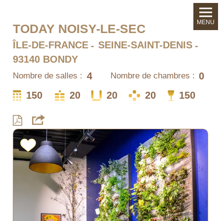
MENU
TODAY NOISY-LE-SEC
ÎLE-DE-FRANCE
SEINE-SAINT-DENIS
93140 BONDY
4
0
Nombre de salles :
Nombre de chambres :
150
20
20
20
150