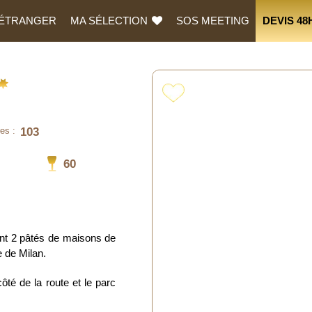
L’ÉTRANGER
MA SÉLECTION
SOS MEETING
DEVIS 48
103
es :
60
ent 2 pâtés de maisons de
 de Milan.
té de la route et le parc