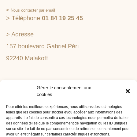
>
Nous contacter par email
> Téléphone
01 84 19 25 45
> Adresse
157 boulevard Gabriel Péri
92240 Malakoff
RECHERCHEZ VOTRE LIEU DE SÉMINAIRE
Gérer le consentement aux
1lieu1salle est spécialisé dans la recherche de lieux
cookies
pour l’organisation de vos séminaires et autres
événements d'entreprise. 1lieu1salle recherche
Pour offrir les meilleures expériences, nous utilisons des technologies
telles que les cookies pour stocker et/ou accéder aux informations des
gratuitement pour vous, votre lieu de séminaire idéal :
appareils. Le fait de consentir à ces technologies nous permettra de traiter
château, domaine, hôtel, lieu atypique et dans
des données telles que le comportement de navigation ou les ID uniques
l'environnement que vous souhaitez, en ville, au vert, au
sur ce site. Le fait de ne pas consentir ou de retirer son consentement peut
avoir un effet négatif sur certaines caractéristiques et fonctions.