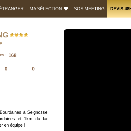
L’ÉTRANGER
MA SÉLECTION
SOS MEETING
DEVIS 48
NG
E
168
es :
0
0
 Bourdaines à Seignosse,
rdaines et 1km du lac
r en équipe !