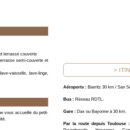
et terrasse couverte
terrasse semi-couverte et
> ITI
e-vaisselle, lave-linge,
Aéroports :
Biarritz 30 km / San 
Bus :
Réseau RDTL.
Gare :
Dax ou Bayonne à 30 km.
e vous accueille du petit-
ité.
Par la route depuis Toulouse :
Peyrehorade – Hossegor – Capb