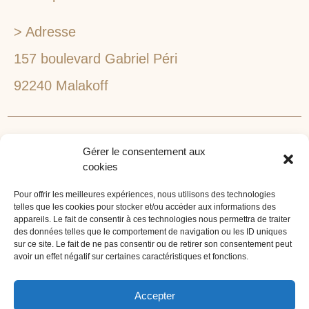
> Adresse
157 boulevard Gabriel Péri
92240 Malakoff
RECHERCHEZ VOTRE LIEU DE SÉMINAIRE
Gérer le consentement aux
1lieu1salle est spécialisé dans la recherche de lieux
cookies
pour l’organisation de vos séminaires et autres
événements d'entreprise. 1lieu1salle recherche
Pour offrir les meilleures expériences, nous utilisons des technologies
telles que les cookies pour stocker et/ou accéder aux informations des
gratuitement pour vous, votre lieu de séminaire idéal :
appareils. Le fait de consentir à ces technologies nous permettra de traiter
château, domaine, hôtel, lieu atypique et dans
des données telles que le comportement de navigation ou les ID uniques
sur ce site. Le fait de ne pas consentir ou de retirer son consentement peut
l'environnement que vous souhaitez, en ville, au vert, au
avoir un effet négatif sur certaines caractéristiques et fonctions.
bord d'un lac ou de la mer.
ORGANISATION DE SÉMINAIRE CLÉ EN MAIN
Accepter