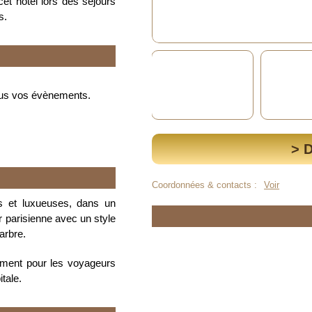
et hôtel lors des séjours
s.
tous vos évènements.
> 
Coordonnées & contacts :
Voir
s et luxueuses, dans un
r parisienne avec un style
arbre.
ement pour les voyageurs
itale.