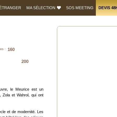
L’ÉTRANGER
MA SÉLECTION
SOS MEETING
DEVIS 48
160
es :
200
vre, le Meurice est un
 Zola et Wahrol, qui ont
ècle et de modernité. Les