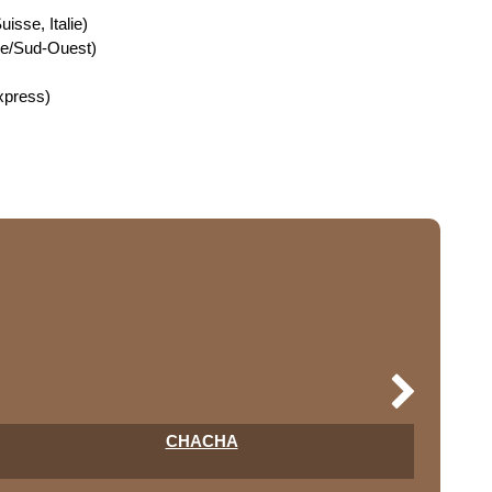
sse, Italie)
ue/Sud-Ouest)
xpress)
CHACHA