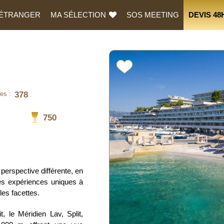
L’ÉTRANGER
MA SÉLECTION
SOS MEETING
DEVIS 48
378
es :
750
 perspective différente, en
des expériences uniques à
les facettes.
, le Méridien Lav, Split,