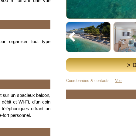
 800 m offrant une vue
ur organiser tout type
> 
Coordonnées & contacts :
Voir
t sur un spacieux balcon,
débit et Wi-Fi, d’un coin
 téléphoniques offrant un
e-fort personnel.