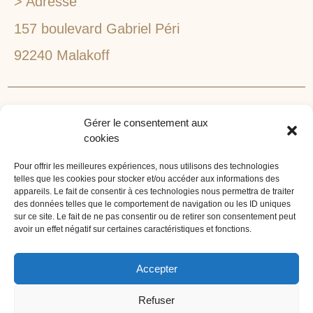
> Adresse
157 boulevard Gabriel Péri
92240 Malakoff
RECHERCHEZ VOTRE LIEU DE SÉMINAIRE
Gérer le consentement aux
1lieu1salle est spécialisé dans la recherche de lieux
cookies
pour l’organisation de vos séminaires et autres
événements d'entreprise. 1lieu1salle recherche
Pour offrir les meilleures expériences, nous utilisons des technologies
telles que les cookies pour stocker et/ou accéder aux informations des
gratuitement pour vous, votre lieu de séminaire idéal :
appareils. Le fait de consentir à ces technologies nous permettra de traiter
château, domaine, hôtel, lieu atypique et dans
des données telles que le comportement de navigation ou les ID uniques
sur ce site. Le fait de ne pas consentir ou de retirer son consentement peut
l'environnement que vous souhaitez, en ville, au vert, au
avoir un effet négatif sur certaines caractéristiques et fonctions.
bord d'un lac ou de la mer.
ORGANISATION DE SÉMINAIRE CLÉ EN MAIN
Accepter
1lieu1salle agence événementielle est spécialisée dans
Refuser
l'organisation de séminaires sur mesure. Tous types