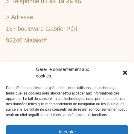
> Téléphone
01 84 19 25 45
> Adresse
157 boulevard Gabriel Péri
92240 Malakoff
RECHERCHEZ VOTRE LIEU DE SÉMINAIRE
Gérer le consentement aux
1lieu1salle est spécialisé dans la recherche de lieux
cookies
pour l’organisation de vos séminaires et autres
événements d'entreprise. 1lieu1salle recherche
Pour offrir les meilleures expériences, nous utilisons des technologies
telles que les cookies pour stocker et/ou accéder aux informations des
gratuitement pour vous, votre lieu de séminaire idéal :
appareils. Le fait de consentir à ces technologies nous permettra de traiter
château, domaine, hôtel, lieu atypique et dans
des données telles que le comportement de navigation ou les ID uniques
l'environnement que vous souhaitez, en ville, au vert, au
sur ce site. Le fait de ne pas consentir ou de retirer son consentement peut
avoir un effet négatif sur certaines caractéristiques et fonctions.
bord d'un lac ou de la mer.
ORGANISATION DE SÉMINAIRE CLÉ EN MAIN
Accepter