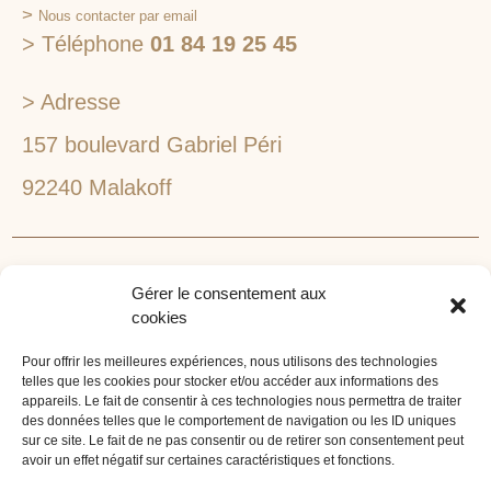
>
Nous contacter par email
> Téléphone
01 84 19 25 45
> Adresse
157 boulevard Gabriel Péri
92240 Malakoff
RECHERCHEZ VOTRE LIEU DE SÉMINAIRE
Gérer le consentement aux
1lieu1salle est spécialisé dans la recherche de lieux
cookies
pour l’organisation de vos séminaires et autres
événements d'entreprise. 1lieu1salle recherche
Pour offrir les meilleures expériences, nous utilisons des technologies
telles que les cookies pour stocker et/ou accéder aux informations des
gratuitement pour vous, votre lieu de séminaire idéal :
appareils. Le fait de consentir à ces technologies nous permettra de traiter
château, domaine, hôtel, lieu atypique et dans
des données telles que le comportement de navigation ou les ID uniques
l'environnement que vous souhaitez, en ville, au vert, au
sur ce site. Le fait de ne pas consentir ou de retirer son consentement peut
avoir un effet négatif sur certaines caractéristiques et fonctions.
bord d'un lac ou de la mer.