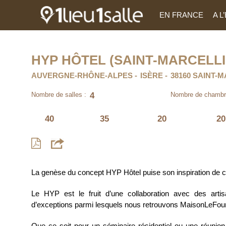
EN FRANCE
A 
HYP HÔTEL (SAINT-MARCELLI
AUVERGNE-RHÔNE-ALPES
ISÈRE
38160 SAINT-
4
Nombre de salles :
Nombre de chambr
40
35
20
20
La genèse du concept HYP Hôtel puise son inspiration de c
Le HYP est le fruit d’une collaboration avec des artis
d’exceptions parmi lesquels nous retrouvons MaisonLeFour
Que ce soit pour un séminaire résidentiel ou une réunion