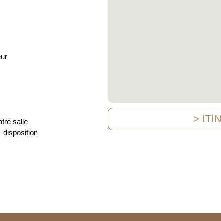
eur
> ITI
tre salle
disposition