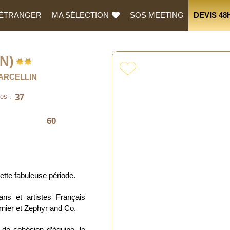
L’ÉTRANGER
MA SÉLECTION
SOS MEETING
DEVIS 48
N)
MARCELLIN
37
es :
60
ette fabuleuse période.
ans et artistes Français
nier et Zephyr and Co.
 de cohésion d’équipe, le