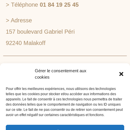
> Téléphone
01 84 19 25 45
> Adresse
157 boulevard Gabriel Péri
92240 Malakoff
RECHERCHEZ VOTRE LIEU DE SÉMINAIRE
Gérer le consentement aux
1lieu1salle est spécialisé dans la recherche de lieux
cookies
pour l’organisation de vos séminaires et autres
événements d'entreprise. 1lieu1salle recherche
Pour offrir les meilleures expériences, nous utilisons des technologies
telles que les cookies pour stocker et/ou accéder aux informations des
gratuitement pour vous, votre lieu de séminaire idéal :
appareils. Le fait de consentir à ces technologies nous permettra de traiter
château, domaine, hôtel, lieu atypique et dans
des données telles que le comportement de navigation ou les ID uniques
sur ce site. Le fait de ne pas consentir ou de retirer son consentement peut
l'environnement que vous souhaitez, en ville, au vert, au
avoir un effet négatif sur certaines caractéristiques et fonctions.
bord d'un lac ou de la mer.