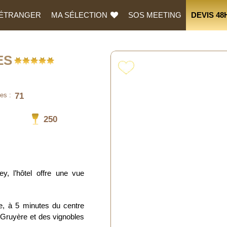
L’ÉTRANGER
MA SÉLECTION
SOS MEETING
DEVIS 48
ES
71
es :
250
y, l’hôtel offre une vue
e, à 5 minutes du centre
a Gruyère et des vignobles