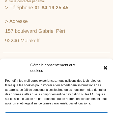
>
Nous contacter par email
> Téléphone
01 84 19 25 45
> Adresse
157 boulevard Gabriel Péri
92240 Malakoff
RECHERCHEZ VOTRE LIEU DE SÉMINAIRE
Gérer le consentement aux
1lieu1salle est spécialisé dans la recherche de lieux
cookies
pour l’organisation de vos séminaires et autres
événements d'entreprise. 1lieu1salle recherche
Pour offrir les meilleures expériences, nous utilisons des technologies
telles que les cookies pour stocker et/ou accéder aux informations des
gratuitement pour vous, votre lieu de séminaire idéal :
appareils. Le fait de consentir à ces technologies nous permettra de traiter
château, domaine, hôtel, lieu atypique et dans
des données telles que le comportement de navigation ou les ID uniques
sur ce site. Le fait de ne pas consentir ou de retirer son consentement peut
l'environnement que vous souhaitez, en ville, au vert, au
avoir un effet négatif sur certaines caractéristiques et fonctions.
bord d'un lac ou de la mer.