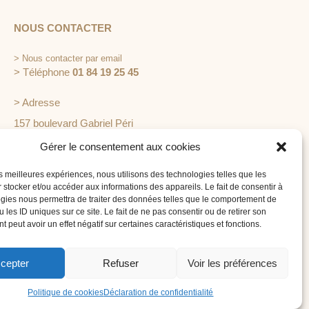
NOUS CONTACTER
>
Nous contacter par email
> Téléphone
01 84 19 25 45
> Adresse
157 boulevard Gabriel Péri
92240 Malakoff
Gérer le consentement aux cookies
les meilleures expériences, nous utilisons des technologies telles que les
 stocker et/ou accéder aux informations des appareils. Le fait de consentir à
gies nous permettra de traiter des données telles que le comportement de
 les ID uniques sur ce site. Le fait de ne pas consentir ou de retirer son
 peut avoir un effet négatif sur certaines caractéristiques et fonctions.
É EN MAIN
 est spécialisée dans l'organisation de
 d'événements d'entreprise : séminaire
cepter
Refuser
Voir les préférences
on, journée d'étude, soirée de gala...
Politique de cookies
Déclaration de confidentialité