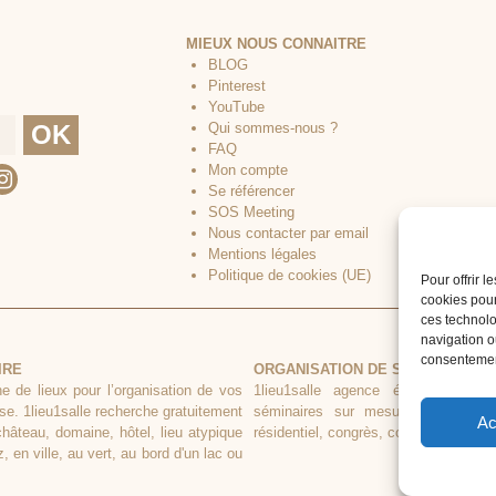
MIEUX NOUS CONNAITRE
BLOG
Pinterest
YouTube
Qui sommes-nous ?
FAQ
Mon compte
Se référencer
SOS Meeting
Nous contacter par email
Mentions légales
Politique de cookies (UE)
Pour offrir 
cookies pour
ces technolo
navigation ou
consentement
IRE
ORGANISATION DE SÉMINAIRE CL
he de lieux pour l’organisation de vos
1lieu1salle agence événementielle
se. 1lieu1salle recherche gratuitement
séminaires sur mesure. Tous types
Ac
château, domaine, hôtel, lieu atypique
résidentiel, congrès, conférence, réuni
 en ville, au vert, au bord d'un lac ou