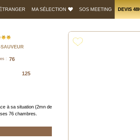
L’ÉTRANGER
MA SÉLECTION
SOS MEETING
DEVIS 48
T-SAUVEUR
76
es :
125
râce à sa situation (2mn de
t ses 76 chambres.