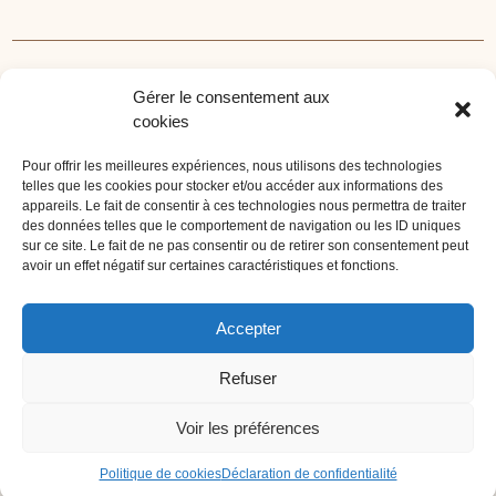
RECHERCHEZ VOTRE LIEU DE SÉMINAIRE
Gérer le consentement aux
1lieu1salle est spécialisé dans la recherche de lieux
cookies
pour l’organisation de vos séminaires et autres
événements d'entreprise. 1lieu1salle recherche
Pour offrir les meilleures expériences, nous utilisons des technologies
telles que les cookies pour stocker et/ou accéder aux informations des
gratuitement pour vous, votre lieu de séminaire idéal :
appareils. Le fait de consentir à ces technologies nous permettra de traiter
château, domaine, hôtel, lieu atypique et dans
des données telles que le comportement de navigation ou les ID uniques
l'environnement que vous souhaitez, en ville, au vert, au
sur ce site. Le fait de ne pas consentir ou de retirer son consentement peut
avoir un effet négatif sur certaines caractéristiques et fonctions.
bord d'un lac ou de la mer.
ORGANISATION DE SÉMINAIRE CLÉ EN MAIN
Accepter
1lieu1salle agence événementielle est spécialisée dans
Refuser
l'organisation de séminaires sur mesure. Tous types
d'événements d'entreprise : séminaire résidentiel,
Voir les préférences
congrès, conférence, réunion, journée d'étude, soirée de
gala...
Politique de cookies
Déclaration de confidentialité