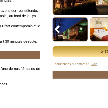
minutes.
Gravensteen ou détendez-
slei, au bord de la Lys.
 l’art contemporain et le
ent 30 minutes de route.
> 
Coordonnées & contacts :
Voir
 l’une de nos 11 salles de
nnes.