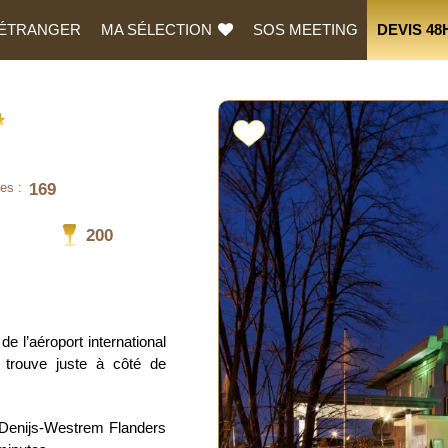
L’ÉTRANGER
MA SÉLECTION
SOS MEETING
DEVIS 48
169
es :
200
de l’aéroport international
 trouve juste à côté de
nt-Denijs-Westrem Flanders