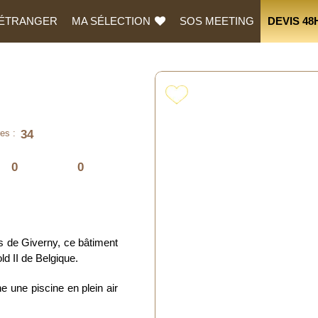
L’ÉTRANGER
MA SÉLECTION
SOS MEETING
DEVIS 48
34
es :
0
0
s de Giverny, ce bâtiment
ld II de Belgique.
 une piscine en plein air